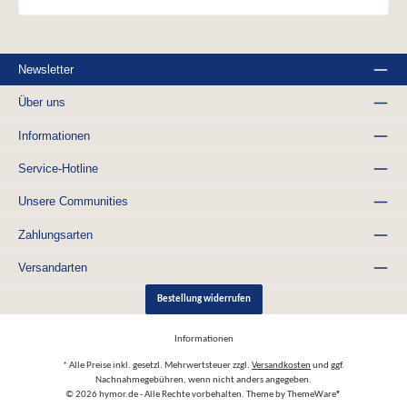
Newsletter
Über uns
Informationen
Service-Hotline
Unsere Communities
Zahlungsarten
Versandarten
Bestellung widerrufen
Informationen
* Alle Preise inkl. gesetzl. Mehrwertsteuer zzgl.
Versandkosten
und ggf.
Nachnahmegebühren, wenn nicht anders angegeben.
© 2026 hymor.de - Alle Rechte vorbehalten. Theme by
ThemeWare®