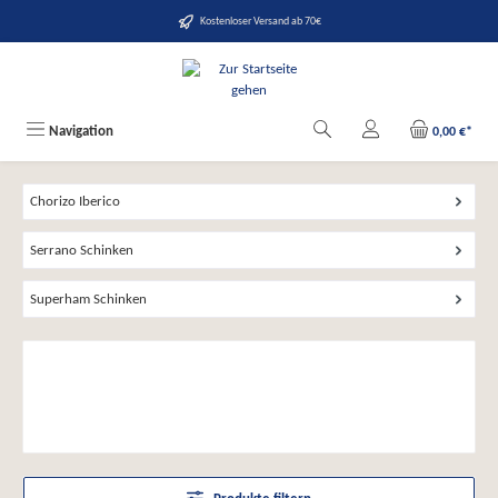
alt springen
Kostenloser Versand ab 70€
Navigation
0,00 €*
Chorizo Iberico
Serrano Schinken
Superham Schinken