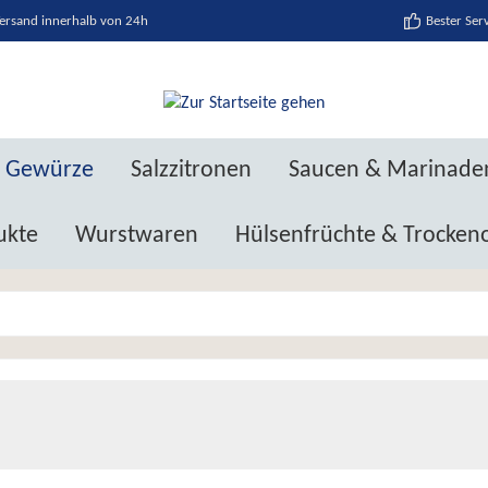
ersand innerhalb von 24h
Bester Ser
Gewürze
Salzzitronen
Saucen & Marinade
ukte
Wurstwaren
Hülsenfrüchte & Trocken