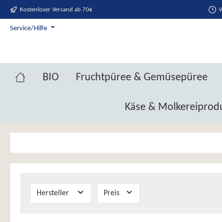
Kostenloser Versand ab 70€
V
springen
Zur Hauptnavigation springen
Service/Hilfe
BIO
Fruchtpüree & Gemüsepüree
Käse & Molkereiprod
Hersteller
Preis