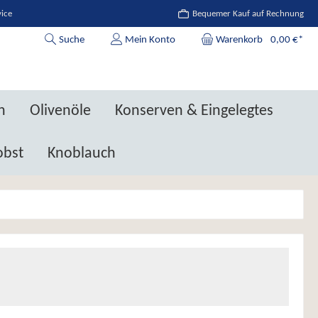
vice
Bequemer Kauf auf Rechnung
Suche
Mein Konto
Warenkorb
0,00 €*
n
Olivenöle
Konserven & Eingelegtes
obst
Knoblauch