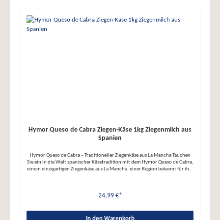
Hymor Queso de Cabra Ziegen-Käse 1kg Ziegenmilch aus
Spanien
Hymor Queso de Cabra – Traditioneller Ziegenkäse aus La Mancha Tauchen
Sie ein in die Welt spanischer Käsetradition mit dem Hymor Queso de Cabra,
einem einzigartigen Ziegenkäse aus La Mancha, einer Region bekannt für ihre
erstklassigen Käseprodukte. Hergestellt aus 100% pasteurisierter
Ziegenmilch und veredelt durch eine schonende Verarbeitung in
Handarbeit, überzeugt dieser Käse mit einer paprikafarbenen Rinde und
24,99 €*
einem festen, hellen Teig ohne Lochung. Das charakteristische
Espartomuster auf der Rinde verleiht ihm eine authentische Optik.
Hervorragende Qualität und Geschmack: ● Traditionelle Herstellung: In
Handarbeit gefertigt, mit einer langen Reifezeit für optimale Qualität ●
In den Warenkorb