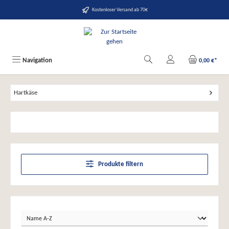
alt springen
Kostenloser Versand ab 70€
Navigation
0,00 €*
Hartkäse
Produkte filtern