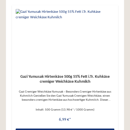
Gazi Yumusak Hirtenkäse 500g 55% Fett i.Tr. Kuhkäse
cremiger Weichkäse Kuhmilch
Gazi Cremiger Weichkäse Yumusak – Besonders Cremiger Hirtenkäse aus
Kuhmilch Genießen Sie den Gazi Yumusak Cremigen Weichkäse, einen
besonders cremigen Hirtenkäse aus hochwertiger Kuhmilch. Dieser
köstliche Käse überzeugt mit seiner zarten Textur und dem milden,
vollmundigen Geschmack – perfekt für zahlreiche Gerichte und
Inhalt:
500 Gramm
(13,98 €* / 1000 Gramm)
Zubereitungen. Der Yumusak Weichkäse ist nicht nur eine hervorragende
Wahl für Vegetarier, sondern auch laktosefrei und Halal zertifiziert. Ihre
6,99 €*
Vorteile auf einen Blick: ● Gesundheitliche Vorteile: Der Käse enthält Taurin,
eine Aminosäure mit antioxidativer Wirkung und energiefördernden
Eigenschaften ● Natürlich und ohne Zusatzstoffe: Frei von Farbstoffen,