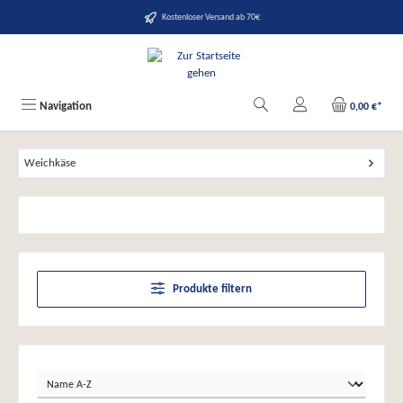
alt springen
Kostenloser Versand ab 70€
Navigation
0,00 €*
Weichkäse
Produkte filtern