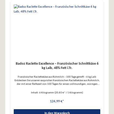
Badoz Raclette Excellence – Französischer Schnittkäse 6
kg Laib, 48% Fett i.Tr.
Französischer Raclettekäse aus Rohmilch – 100 Tage gereift – 6 kg Laib
Entdecken Sie unseren exquisiten französischen Raclettekäse aus Rohmilch,
der mit einer Reifezeit von 100 Tagen für einen vollmundigen, würzigen
Geschmack und eine cremige Konsistenz sorgt. Dieser 6 kg schwere Laib ist
ideal für gesellige Raclette-Abende und vielseitig in der Küche einsetzbar.
Inhalt:
6 Kilogramm
(20,83 €* / 1 Kilogramm)
Produktdetails: ● Herkunft: Traditionelle Herstellung in Frankreich ●
Milchart: Rohmilch für intensiven, authentischen Geschmack ● Reifung:
124,99 €*
100 Tage für ausgewogene Würze und Cremigkeit ● Gewicht: Ca. 6 kg Laib –
ideal für Feste, Familien oder den Vorrat ● Geschmack: Vollmundig, würzig
und harmonisch aromatisch Verwendungsmöglichkeiten: ● Klassisch:
Perfekt für Raclette-Abende mit Familie und Freunden ● In der Küche:
In den Warenkorb