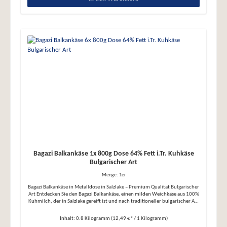
Hervorragend für Gratins, Tartiflettes oder als Füllung für herzhafte Crêpes ●
Als Belag: Aromatisch auf Brot, Sandwiches oder Burgern ● Pur: Ein Genuss
auf der Käseplatte mit einem Glas Rotwein Rezeptideen: ● Raclette-Klassiker:
Servieren Sie den geschmolzenen Käse über Pellkartoffeln, eingelegtem
Gemüse und Salaten ● Tartiflette: Verfeinern Sie Ofenkartoffeln mit Speck,
Zwiebeln und geschmolzenem Raclettekäse ● Käsefondue: Kombinieren Sie
den Käse mit Weißwein für ein cremiges Fondue Bringen Sie authentischen
französischen Genuss in Ihre Küche – ob klassisch oder kreativ zubereitet.
Bestellen Sie jetzt und erleben Sie ein außergewöhnliches
Geschmackserlebnis!
Bagazi Balkankäse 1x 800g Dose 64% Fett i.Tr. Kuhkäse
Bulgarischer Art
Menge:
1er
Bagazi Balkankäse in Metalldose in Salzlake – Premium Qualität Bulgarischer
Art Entdecken Sie den Bagazi Balkankäse, einen milden Weichkäse aus 100%
Kuhmilch, der in Salzlake gereift ist und nach traditioneller bulgarischer Art
hergestellt wird. Mit seinem neutralen Geschmack und der cremigen
Konsistenz ist dieser Käse ideal für eine Vielzahl von Gerichten. Der
Inhalt:
0.8 Kilogramm
(12,49 €* / 1 Kilogramm)
Balkankäse eignet sich besonders gut für orientalische Frühstücke oder als