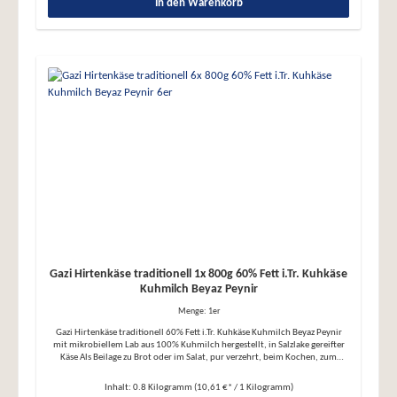
Geschmacksverstärkern, Aromen, vegetarisch, glutenfrei, ohne
In den Warenkorb
Gentechnik Halal, mit mikrobiellem Lab. Wird von laktoseintoleranten
Menschen im Allgemeinen gut vertragen Zutaten: pasteurisierte Kuhmilch,
Speisesalz, mikrobielles Lab, Milchsäurekulturen Nennfüllgewicht: 1500g,
Abtropfgewicht: 800g je Dose Nährwerte 100g enthalten durchschnittlich:
Brennwert/Energie: 1271kj/307kcal Fett: 27,1g - davon gesättigte
Fettsäuren: 18,3g Kohlenhydrate: 1,8g - davon Zucker: 1,8g Eiweiß: 14,3g
Salz: 2,8g
Gazi Hirtenkäse traditionell 1x 800g 60% Fett i.Tr. Kuhkäse
Kuhmilch Beyaz Peynir
Menge:
1er
Gazi Hirtenkäse traditionell 60% Fett i.Tr. Kuhkäse Kuhmilch Beyaz Peynir
mit mikrobiellem Lab aus 100% Kuhmilch hergestellt, in Salzlake gereifter
Käse Als Beilage zu Brot oder im Salat, pur verzehrt, beim Kochen, zum
Überbacken, als Saganaki, er passt hervorragend bei der Zubereitung von
warmen Speisen, pur auch ein Genuss, frittierter oder gegrillter Hirtenkäse,
Inhalt:
0.8 Kilogramm
(10,61 €* / 1 Kilogramm)
Hirtenkäse-Creme, Dip, mit Honig und Walnüssen, zu Börek, zu Kuchen