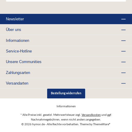
Flammkuchen ● Kreative Rezepte: Verwenden Sie den Käse in Börek, Kuchen,
oder als Kashkaval-Creme oder Dip ● Traditionelles Frühstück: Der Gazi
Kashkaval ist ein Klassiker für das orientalische Frühstück, kombiniert mit
Oliven, Tomaten, Eiern und Frischbrot Der Gazi Kashkaval ist die perfekte
Newsletter
Wahl für alle, die einen vielseitigen, geschmackvollen Käse suchen, der sich
hervorragend für mediterrane und orientalische Küche eignet. Ob in
Salaten, als Pizzabelag, oder als frittierter Käse – dieser halbfeste Schnittkäse
Über uns
wird Ihre Gerichte bereichern und für ein köstliches Geschmackserlebnis
sorgen. Probieren Sie diesen Klassiker und bringen Sie die Aromen des
Balkans und der Türkei in Ihre Küche! Nährwerte 100g enthalten
Informationen
durchschnittlich: Brennwert/Energie: 1341kj/320kcal Fett: 25g - davon
gesättigte Fettsäuren: 17g Kohlenhydrate: 0,5g - davon Zucker: 0,5g Eiweiß:
Service-Hotline
24g Salz: 2,5g
Unsere Communities
Zahlungsarten
Versandarten
Bestellung widerrufen
Informationen
* Alle Preise inkl. gesetzl. Mehrwertsteuer zzgl.
Versandkosten
und ggf.
Nachnahmegebühren, wenn nicht anders angegeben.
© 2026 hymor.de - Alle Rechte vorbehalten. Theme by
ThemeWare®