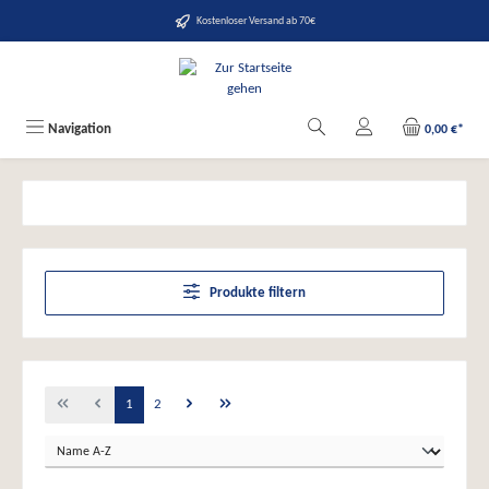
alt springen
Kostenloser Versand ab 70€
Navigation
0,00 €*
Produkte filtern
1
2