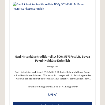
Fettsäuren: 13,4g Kohlenhydrate: 2g - davon Zucker: 2g Eiweiß: 16,5g Salz:
2,9g
Gazi Hirtenkäse traditionell 1x 800g 55% Fett i.Tr. Beyaz
Peynir Kuhkäse Kuhmilch
Menge:
1er
Gazi Hirtenkäse traditionell 55% Fett i.Tr. Kuhkäse Kuhmilch Beyaz Peynir
mit mikrobiellem Lab aus 100% Kuhmilch hergestellt, in Salzlake gereifter
Käse Als Beilage zu Brot oder im Salat, pur verzehrt, beim Kochen, zum
Überbacken, als Saganaki, genießen Sie ihn pur oder mit etwas Olivenöl und
Kräutern angemacht, frittierter oder gegrillter Hirtenkäse, Hirtenkäse-
Inhalt:
0.8 Kilogramm
(12,49 €* / 1 Kilogramm)
Creme, Dip, mit Honig und Walnüssen, zu Börek, zu Kuchen oder zum
orientalischem Frühstück. Ausschließlich 100% tagesfrisch angelieferte
9,99 €*
Kuhmilch wird für den Hirtenkäse traditioneller Art verwendet. Mit 55%
Fett i.Tr. überzeugt der Gazi Hirtenkäse mit einem intensiven und leicht
cremigen Geschmack. Von Natur aus ohne Farbstoffe, Konservierungsstoffe,