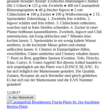
gesunde Rezepte! Rezept: Exotisches Blutorangen-Chutney
(für 2 Gläser) ● 125 g rote Zwiebeln ● 400 ml Caramanfruit
Blutorangenpüree ● 40 g frischer Ingwer ● 2 rote
Chilischoten ● 100 g Zucker ● 100 g Weißweinessig ● 2 TL
Speisestärke Zubereitung: 1. Zwiebeln fein würfeln. 2.
Ingwer schälen und fein reiben. 3. Chilischoten entkernen,
waschen und in feine Streifen schneiden. 4. Zucker in einer
Pfanne hellbraun karamellisieren. Zwiebeln, Ingwer und Chili
untermischen, mit Essig ablöschen und 7 Minuten leise
kochen lassen. 5. Speisestärke in ein wenig kaltem Wasser
anrühren, in die kochende Masse geben und einmal
aufkochen lassen. 6. Chutney in Einmachgläser füllen,
verschließen, Gläser umdrehen und Chutney erkalten lassen.
7. Passt zu Brot, gegrillten Speisen (Gemüse, Tofu, Fleisch),
Käse, Currys. 8. Guten Appetit! Bei diesem Artikel handelt es
sich ursprünglich um das Püree von LÉONCE BLANC. Es
hat sich lediglich der Markenname geändert. Die Qualität,
Zutaten, Rezeptur als auch Hersteller sind gleich geblieben.
Es hat sich nur der Markenname und die EAN Nummer
geändert!
12,99 €*
In den Warenkorb