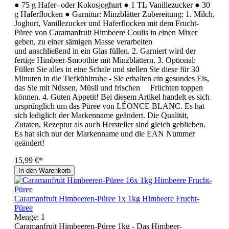
● 75 g Hafer- oder Kokosjoghurt ● 1 TL Vanillezucker ● 30
g Haferflocken ● Garnitur: Minzblätter Zubereitung: 1. Milch,
Joghurt, Vanillezucker und Haferflocken mit dem Frucht-
Püree von Caramanfruit Himbeere Coulis in einen Mixer
geben, zu einer sämigen Masse verarbeiten
und anschließend in ein Glas füllen. 2. Garniert wird der
fertige Himbeer-Smoothie mit Minzblättern. 3. Optional:
Füllen Sie alles in eine Schale und stellen Sie diese für 30
Minuten in die Tiefkühltruhe - Sie erhalten ein gesundes Eis,
das Sie mit Nüssen, Müsli und frischen Früchten toppen
können. 4. Guten Appetit! Bei diesem Artikel handelt es sich
ursprünglich um das Püree von LÉONCE BLANC. Es hat
sich lediglich der Markenname geändert. Die Qualität,
Zutaten, Rezeptur als auch Hersteller sind gleich geblieben.
Es hat sich nur der Markenname und die EAN Nummer
geändert!
15,99 €*
In den Warenkorb
Caramanfruit Himbeeren-Püree 1x 1kg Himbeere Frucht-
Püree
Menge:
1
Caramanfruit Himbeeren-Püree 1kg - Das Himbeer-