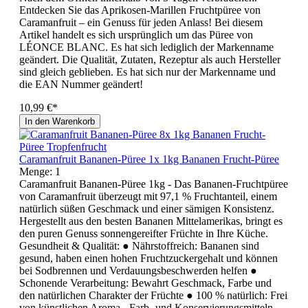
Entdecken Sie das Aprikosen-Marillen Fruchtpüree von
Caramanfruit – ein Genuss für jeden Anlass! Bei diesem
Artikel handelt es sich ursprünglich um das Püree von
LÉONCE BLANC. Es hat sich lediglich der Markenname
geändert. Die Qualität, Zutaten, Rezeptur als auch Hersteller
sind gleich geblieben. Es hat sich nur der Markenname und
die EAN Nummer geändert!
10,99 €*
In den Warenkorb
Caramanfruit Bananen-Püree 1x 1kg Bananen Frucht-Püree
Menge:
1
Caramanfruit Bananen-Püree 1kg - Das Bananen-Fruchtpüree
von Caramanfruit überzeugt mit 97,1 % Fruchtanteil, einem
natürlich süßen Geschmack und einer sämigen Konsistenz.
Hergestellt aus den besten Bananen Mittelamerikas, bringt es
den puren Genuss sonnengereifter Früchte in Ihre Küche.
Gesundheit & Qualität: ● Nährstoffreich: Bananen sind
gesund, haben einen hohen Fruchtzuckergehalt und können
bei Sodbrennen und Verdauungsbeschwerden helfen ●
Schonende Verarbeitung: Bewahrt Geschmack, Farbe und
den natürlichen Charakter der Früchte ● 100 % natürlich: Frei
von künstlichen Aroma-, Farb- und Konservierungsmitteln