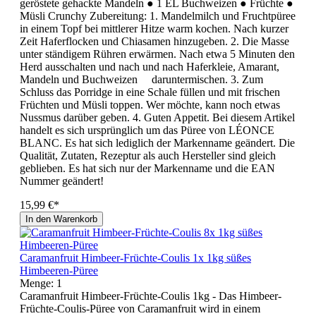
geröstete gehackte Mandeln ● 1 EL Buchweizen ● Früchte ●
Müsli Crunchy Zubereitung: 1. Mandelmilch und Fruchtpüree
in einem Topf bei mittlerer Hitze warm kochen. Nach kurzer
Zeit Haferflocken und Chiasamen hinzugeben. 2. Die Masse
unter ständigem Rühren erwärmen. Nach etwa 5 Minuten den
Herd ausschalten und nach und nach Haferkleie, Amarant,
Mandeln und Buchweizen daruntermischen. 3. Zum
Schluss das Porridge in eine Schale füllen und mit frischen
Früchten und Müsli toppen. Wer möchte, kann noch etwas
Nussmus darüber geben. 4. Guten Appetit. Bei diesem Artikel
handelt es sich ursprünglich um das Püree von LÉONCE
BLANC. Es hat sich lediglich der Markenname geändert. Die
Qualität, Zutaten, Rezeptur als auch Hersteller sind gleich
geblieben. Es hat sich nur der Markenname und die EAN
Nummer geändert!
15,99 €*
In den Warenkorb
Caramanfruit Himbeer-Früchte-Coulis 1x 1kg süßes
Himbeeren-Püree
Menge:
1
Caramanfruit Himbeer-Früchte-Coulis 1kg - Das Himbeer-
Früchte-Coulis-Püree von Caramanfruit wird in einem