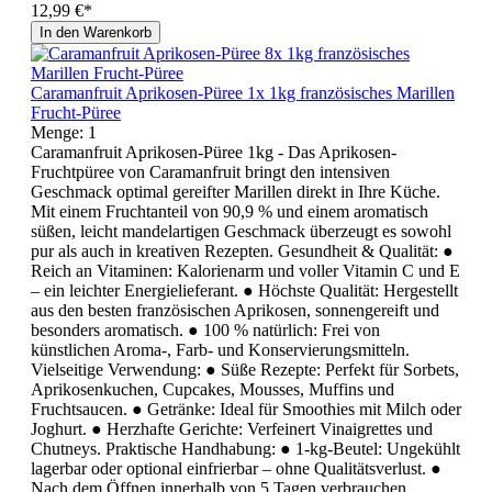
12,99 €*
In den Warenkorb
Caramanfruit Aprikosen-Püree 1x 1kg französisches Marillen
Frucht-Püree
Menge:
1
Caramanfruit Aprikosen-Püree 1kg - Das Aprikosen-
Fruchtpüree von Caramanfruit bringt den intensiven
Geschmack optimal gereifter Marillen direkt in Ihre Küche.
Mit einem Fruchtanteil von 90,9 % und einem aromatisch
süßen, leicht mandelartigen Geschmack überzeugt es sowohl
pur als auch in kreativen Rezepten. Gesundheit & Qualität: ●
Reich an Vitaminen: Kalorienarm und voller Vitamin C und E
– ein leichter Energielieferant. ● Höchste Qualität: Hergestellt
aus den besten französischen Aprikosen, sonnengereift und
besonders aromatisch. ● 100 % natürlich: Frei von
künstlichen Aroma-, Farb- und Konservierungsmitteln.
Vielseitige Verwendung: ● Süße Rezepte: Perfekt für Sorbets,
Aprikosenkuchen, Cupcakes, Mousses, Muffins und
Fruchtsaucen. ● Getränke: Ideal für Smoothies mit Milch oder
Joghurt. ● Herzhafte Gerichte: Verfeinert Vinaigrettes und
Chutneys. Praktische Handhabung: ● 1-kg-Beutel: Ungekühlt
lagerbar oder optional einfrierbar – ohne Qualitätsverlust. ●
Nach dem Öffnen innerhalb von 5 Tagen verbrauchen.