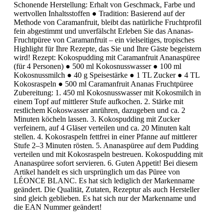
Schonende Herstellung: Erhalt von Geschmack, Farbe und
wertvollen Inhaltsstoffen ● Tradition: Basierend auf der
Methode von Caramanfruit, bleibt das natürliche Fruchtprofil
fein abgestimmt und unverfälscht Erleben Sie das Ananas-
Fruchtpüree von Caramanfruit – ein vielseitiges, tropisches
Highlight für Ihre Rezepte, das Sie und Ihre Gäste begeistern
wird! Rezept: Kokospudding mit Caramanfruit Ananaspüree
(für 4 Personen) ● 500 ml Kokosnusswasser ● 100 ml
Kokosnussmilch ● 40 g Speisestärke ● 1 TL Zucker ● 4 TL
Kokosraspeln ● 500 ml Caramanfruit Ananas Fruchtpüree
Zubereitung: 1. 450 ml Kokosnusswasser mit Kokosmilch in
einem Topf auf mittlerer Stufe aufkochen. 2. Stärke mit
restlichem Kokoswasser anrühren, dazugeben und ca. 2
Minuten köcheln lassen. 3. Kokospudding mit Zucker
verfeinern, auf 4 Gläser verteilen und ca. 20 Minuten kalt
stellen. 4. Kokosraspeln fettfrei in einer Pfanne auf mittlerer
Stufe 2–3 Minuten rösten. 5. Ananaspüree auf dem Pudding
verteilen und mit Kokosraspeln bestreuen. Kokospudding mit
Ananaspüree sofort servieren. 6. Guten Appetit! Bei diesem
Artikel handelt es sich ursprünglich um das Püree von
LÉONCE BLANC. Es hat sich lediglich der Markenname
geändert. Die Qualität, Zutaten, Rezeptur als auch Hersteller
sind gleich geblieben. Es hat sich nur der Markenname und
die EAN Nummer geändert!