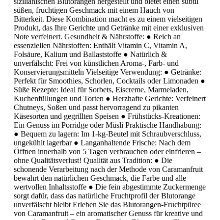
sizilianischen Blutorangen hergestellt und bietet einen subtil
süßen, fruchtigen Geschmack mit einem Hauch von
Bitterkeit. Diese Kombination macht es zu einem vielseitigen
Produkt, das Ihre Gerichte und Getränke mit einer exklusiven
Note verfeinert. Gesundheit & Nährstoffe: ● Reich an
essenziellen Nährstoffen: Enthält Vitamin C, Vitamin A,
Folsäure, Kalium und Ballaststoffe ● Natürlich &
unverfälscht: Frei von künstlichen Aroma-, Farb- und
Konservierungsmitteln Vielseitige Verwendung: ● Getränke:
Perfekt für Smoothies, Schorlen, Cocktails oder Limonaden ●
Süße Rezepte: Ideal für Sorbets, Eiscreme, Marmeladen,
Kuchenfüllungen und Torten ● Herzhafte Gerichte: Verfeinert
Chutneys, Soßen und passt hervorragend zu pikanten
Käsesorten und gegrillten Speisen ● Frühstücks-Kreationen:
Ein Genuss im Porridge oder Müsli Praktische Handhabung:
● Bequem zu lagern: Im 1-kg-Beutel mit Schraubverschluss,
ungekühlt lagerbar ● Langanhaltende Frische: Nach dem
Öffnen innerhalb von 5 Tagen verbrauchen oder einfrieren –
ohne Qualitätsverlust! Qualität aus Tradition: ● Die
schonende Verarbeitung nach der Methode von Caramanfruit
bewahrt den natürlichen Geschmack, die Farbe und alle
wertvollen Inhaltsstoffe ● Die fein abgestimmte Zuckermenge
sorgt dafür, dass das natürliche Fruchtprofil der Blutorange
unverfälscht bleibt Erleben Sie das Blutorangen-Fruchtpüree
von Caramanfruit – ein aromatischer Genuss für kreative und