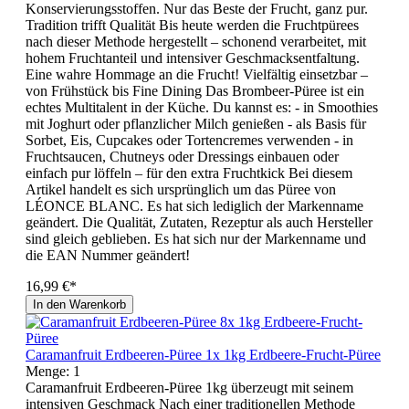
Konservierungsstoffen. Nur das Beste der Frucht, ganz pur.
Tradition trifft Qualität Bis heute werden die Fruchtpürees
nach dieser Methode hergestellt – schonend verarbeitet, mit
hohem Fruchtanteil und intensiver Geschmacksentfaltung.
Eine wahre Hommage an die Frucht! Vielfältig einsetzbar –
von Frühstück bis Fine Dining Das Brombeer-Püree ist ein
echtes Multitalent in der Küche. Du kannst es: - in Smoothies
mit Joghurt oder pflanzlicher Milch genießen - als Basis für
Sorbet, Eis, Cupcakes oder Tortencremes verwenden - in
Fruchtsaucen, Chutneys oder Dressings einbauen oder
einfach pur löffeln – für den extra Fruchtkick Bei diesem
Artikel handelt es sich ursprünglich um das Püree von
LÉONCE BLANC. Es hat sich lediglich der Markenname
geändert. Die Qualität, Zutaten, Rezeptur als auch Hersteller
sind gleich geblieben. Es hat sich nur der Markenname und
die EAN Nummer geändert!
16,99 €*
In den Warenkorb
Caramanfruit Erdbeeren-Püree 1x 1kg Erdbeere-Frucht-Püree
Menge:
1
Caramanfruit Erdbeeren-Püree 1kg überzeugt mit seinem
intensiven Geschmack Nach einer traditionellen Methode