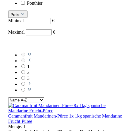
Ponthier
Preis
Minimal
€
–
Maximal
€
1
2
3
Caramanfruit Mandarinen-Püree 1x 1kg spanische Mandarine
Frucht-Püree
Menge:
1