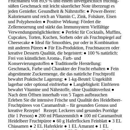
Fruchtanteil von 89,9 % und einem unvergleichlich fruchtig-
süßen Geschmack mit leicht säuerlicher Note überzeugt es
jeden Genießer. Gesundheit & Nährstoffe: ● Power-Beere:
Kalorienarm und reich an Vitamin C, Zink, Folsäure, Eisen
und Polyphenolen ● Positive Wirkung: Fördert die
Zellerneuerung und stärkt das Immunsystem Vielfältige
Verwendungsmöglichkeiten: ● Perfekt für Cocktails, Muffins,
Cupcakes, Torten, Kuchen, Sorbets oder als Fruchtspiegel auf
Cheesecake ● Ideal für Smoothies, pur oder in Kombination
mit anderen Pürees ● Für Eis-Produktion, Fruchtsaucen oder
kreative Desserts Qualität, die begeistert: ● 100 % natürlich:
Frei von künstlichen Aroma-, Farb- und
Konservierungsstoffen ● Traditionelle Herstellung:
Geschmack, Farbe und Charakter der Frucht erhalten ● Fein
abgestimmte Zuckermenge, die das natürliche Fruchtprofil
bewahrt Praktische Lagerung: ● 1-kg-Beutel: Ungekühlt
lagerbar oder optional einfrierbar ● Langlebigkeit: Einfrieren
bewahrt Vitamine und Nährstoffe, ohne Qualitätsverlust ●
Nach dem Öffnen innerhalb von 5 Tagen aufbrauchen
Erleben Sie die intensive Frische und Qualität des Heidelbeer-
Fruchtpürees von Caramanfruit – für gesunden Genuss und
kreative Rezepte! Rezept: Leckeres und gesundes Porridge
(für 1 Person) ● 200 ml Pflanzenmilch ● 100 ml Caramanfruit
Heidelbeer Fruchtpüree ● 60 g Haferflocken Feinblatt ● 3 EL
Chiasamen ● 2 EL Haferkleie ● 1 EL Amarant ● 1 EL