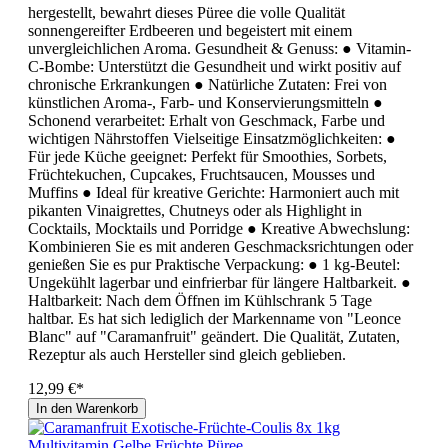
hergestellt, bewahrt dieses Püree die volle Qualität
sonnengereifter Erdbeeren und begeistert mit einem
unvergleichlichen Aroma. Gesundheit & Genuss: ● Vitamin-
C-Bombe: Unterstützt die Gesundheit und wirkt positiv auf
chronische Erkrankungen ● Natürliche Zutaten: Frei von
künstlichen Aroma-, Farb- und Konservierungsmitteln ●
Schonend verarbeitet: Erhalt von Geschmack, Farbe und
wichtigen Nährstoffen Vielseitige Einsatzmöglichkeiten: ●
Für jede Küche geeignet: Perfekt für Smoothies, Sorbets,
Früchtekuchen, Cupcakes, Fruchtsaucen, Mousses und
Muffins ● Ideal für kreative Gerichte: Harmoniert auch mit
pikanten Vinaigrettes, Chutneys oder als Highlight in
Cocktails, Mocktails und Porridge ● Kreative Abwechslung:
Kombinieren Sie es mit anderen Geschmacksrichtungen oder
genießen Sie es pur Praktische Verpackung: ● 1 kg-Beutel:
Ungekühlt lagerbar und einfrierbar für längere Haltbarkeit. ●
Haltbarkeit: Nach dem Öffnen im Kühlschrank 5 Tage
haltbar. Es hat sich lediglich der Markenname von "Leonce
Blanc" auf "Caramanfruit" geändert. Die Qualität, Zutaten,
Rezeptur als auch Hersteller sind gleich geblieben.
12,99 €*
In den Warenkorb