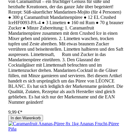
von Caramanfruit – ein fruchtiger Genuss für süße und
herzhafte Kreationen, der das ganze Jahr über begeistert!
Rezept: Süß-säuerlicher Mandarinen-Mojito (für 4 Personen)
● 300 g Caramanfruit Mandarinenpüree ● 12 EL Crushed
IceHF0093-PA-4 ● 3 Limetten ● 160 ml Rum ● 70 g brauner
Zucker ● Minze Zubereitung: 1. Caramanfruit
Mandarinenpüree zusammen mit dem Crushed Ice in einen
Mixer geben und pürieren. 2. Limetten waschen, trocken
tupfen und Zeste abreiben. Mit etwas braunem Zucker
verrühren und beiseitestellen. Limetten halbieren und den Saft
auspressen. Limettensaft, Rum und Zucker in das
Mandarinenpüree einrühren. 3. Den Glasrand der
Cocktailgläser mit Limettensaft befeuchten und im
Limettenzucker drehen. Mandarinen-Cocktail in die Gläser
füllen, mit Minze garnieren und servieren. Bei diesem Artikel
handelt es sich ursprünglich um das Püree von LÉONCE
BLANC. Es hat sich lediglich der Markenname geändert. Die
Qualität, Zutaten, Rezeptur als auch Hersteller sind gleich
geblieben. Es hat sich nur der Markenname und die EAN
Nummer geändert!
9,99 €*
In den Warenkorb