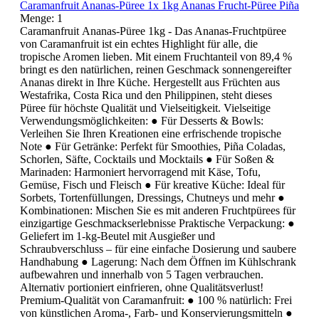
Caramanfruit Ananas-Püree 1x 1kg Ananas Frucht-Püree Piña
Menge:
1
Caramanfruit Ananas-Püree 1kg - Das Ananas-Fruchtpüree
von Caramanfruit ist ein echtes Highlight für alle, die
tropische Aromen lieben. Mit einem Fruchtanteil von 89,4 %
bringt es den natürlichen, reinen Geschmack sonnengereifter
Ananas direkt in Ihre Küche. Hergestellt aus Früchten aus
Westafrika, Costa Rica und den Philippinen, steht dieses
Püree für höchste Qualität und Vielseitigkeit. Vielseitige
Verwendungsmöglichkeiten: ● Für Desserts & Bowls:
Verleihen Sie Ihren Kreationen eine erfrischende tropische
Note ● Für Getränke: Perfekt für Smoothies, Piña Coladas,
Schorlen, Säfte, Cocktails und Mocktails ● Für Soßen &
Marinaden: Harmoniert hervorragend mit Käse, Tofu,
Gemüse, Fisch und Fleisch ● Für kreative Küche: Ideal für
Sorbets, Tortenfüllungen, Dressings, Chutneys und mehr ●
Kombinationen: Mischen Sie es mit anderen Fruchtpürees für
einzigartige Geschmackserlebnisse Praktische Verpackung: ●
Geliefert im 1-kg-Beutel mit Ausgießer und
Schraubverschluss – für eine einfache Dosierung und saubere
Handhabung ● Lagerung: Nach dem Öffnen im Kühlschrank
aufbewahren und innerhalb von 5 Tagen verbrauchen.
Alternativ portioniert einfrieren, ohne Qualitätsverlust!
Premium-Qualität von Caramanfruit: ● 100 % natürlich: Frei
von künstlichen Aroma-, Farb- und Konservierungsmitteln ●