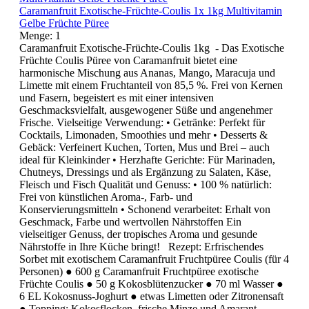
Caramanfruit Exotische-Früchte-Coulis 1x 1kg Multivitamin
Gelbe Früchte Püree
Menge:
1
Caramanfruit Exotische-Früchte-Coulis 1kg - Das Exotische
Früchte Coulis Püree von Caramanfruit bietet eine
harmonische Mischung aus Ananas, Mango, Maracuja und
Limette mit einem Fruchtanteil von 85,5 %. Frei von Kernen
und Fasern, begeistert es mit einer intensiven
Geschmacksvielfalt, ausgewogener Süße und angenehmer
Frische. Vielseitige Verwendung: • Getränke: Perfekt für
Cocktails, Limonaden, Smoothies und mehr • Desserts &
Gebäck: Verfeinert Kuchen, Torten, Mus und Brei – auch
ideal für Kleinkinder • Herzhafte Gerichte: Für Marinaden,
Chutneys, Dressings und als Ergänzung zu Salaten, Käse,
Fleisch und Fisch Qualität und Genuss: • 100 % natürlich:
Frei von künstlichen Aroma-, Farb- und
Konservierungsmitteln • Schonend verarbeitet: Erhalt von
Geschmack, Farbe und wertvollen Nährstoffen Ein
vielseitiger Genuss, der tropisches Aroma und gesunde
Nährstoffe in Ihre Küche bringt! Rezept: Erfrischendes
Sorbet mit exotischem Caramanfruit Fruchtpüree Coulis (für 4
Personen) ● 600 g Caramanfruit Fruchtpüree exotische
Früchte Coulis ● 50 g Kokosblütenzucker ● 70 ml Wasser ●
6 EL Kokosnuss-Joghurt ● etwas Limetten oder Zitronensaft
● Topping: Kokosflocken, frische Minze und Amarant