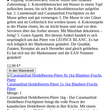
Zubereitung: 1. Kokosblütenzucker mit Wasser in einem Topf
aufkochen lassen, bis sich der Kokosblütenzucker aufgelöst
hat. 2. Limettensaft und Caramanfruit Fruchtpüree zu der
Masse geben und gut vermengen 3. Die Masse in vier Gläser
geben und im Gefrierfach fest werden lassen. 4. Kokosraspeln
in der Pfanne rösten, bis sie leicht braun sind und vor dem
Servieren über das Sorbet streuen. Mit Minzblatt dekorieren –
fertig! 5. Guten Appetit. Bei diesem Artikel handelt es sich
ursprünglich um das Püree von LÉONCE BLANC. Es hat
sich lediglich der Markenname geändert. Die Qualität,
Zutaten, Rezeptur als auch Hersteller sind gleich geblieben.
Es hat sich nur der Markenname und die EAN Nummer
geändert!
12,99 €*
In den Warenkorb
Caramanfruit Heidelbeeren-Püree 1x 1kg Blaubeer-Frucht-
Püree
Menge:
1
Caramanfruit Heidelbeeren-Püree 1kg - Das Caramanfruit
Heidelbeer-Fruchtpüree bringt die volle Power der
kanadischen Heidelbeere direkt in Ihre Küche. Mit einem