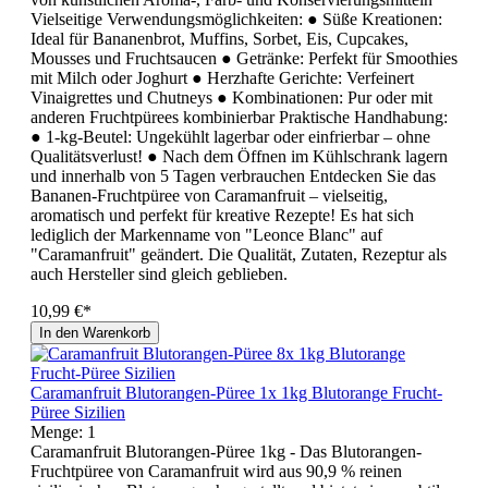
Vielseitige Verwendungsmöglichkeiten: ● Süße Kreationen:
Ideal für Bananenbrot, Muffins, Sorbet, Eis, Cupcakes,
Mousses und Fruchtsaucen ● Getränke: Perfekt für Smoothies
mit Milch oder Joghurt ● Herzhafte Gerichte: Verfeinert
Vinaigrettes und Chutneys ● Kombinationen: Pur oder mit
anderen Fruchtpürees kombinierbar Praktische Handhabung:
● 1-kg-Beutel: Ungekühlt lagerbar oder einfrierbar – ohne
Qualitätsverlust! ● Nach dem Öffnen im Kühlschrank lagern
und innerhalb von 5 Tagen verbrauchen Entdecken Sie das
Bananen-Fruchtpüree von Caramanfruit – vielseitig,
aromatisch und perfekt für kreative Rezepte! Es hat sich
lediglich der Markenname von "Leonce Blanc" auf
"Caramanfruit" geändert. Die Qualität, Zutaten, Rezeptur als
auch Hersteller sind gleich geblieben.
10,99 €*
In den Warenkorb
Caramanfruit Blutorangen-Püree 1x 1kg Blutorange Frucht-
Püree Sizilien
Menge:
1
Caramanfruit Blutorangen-Püree 1kg - Das Blutorangen-
Fruchtpüree von Caramanfruit wird aus 90,9 % reinen