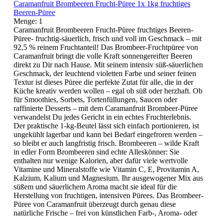
Caramanfruit Brombeeren Frucht-Püree 1x 1kg fruchtiges
Beeren-Püree
Menge:
1
Caramanfruit Brombeeren Frucht-Püree fruchtiges Beeren-
Püree- fruchtig-säuerlich, frisch und voll im Geschmack – mit
92,5 % reinem Fruchtanteil! Das Brombeer-Fruchtpüree von
Caramanfruit bringt die volle Kraft sonnengereifter Beeren
direkt zu Dir nach Hause. Mit seinem intensiv süß-säuerlichen
Geschmack, der leuchtend violetten Farbe und seiner feinen
Textur ist dieses Püree die perfekte Zutat für alle, die in der
Küche kreativ werden wollen – egal ob süß oder herzhaft. Ob
für Smoothies, Sorbets, Tortenfüllungen, Saucen oder
raffinierte Desserts – mit dem Caramanfruit Brombeer-Püree
verwandelst Du jedes Gericht in ein echtes Fruchterlebnis.
Der praktische 1-kg-Beutel lässt sich einfach portionieren, ist
ungekühlt lagerbar und kann bei Bedarf eingefroren werden –
so bleibt er auch langfristig frisch. Brombeeren – wilde Kraft
in edler Form Brombeeren sind echte Alleskönner: Sie
enthalten nur wenige Kalorien, aber dafür viele wertvolle
Vitamine und Mineralstoffe wie Vitamin C, E, Provitamin A,
Kalzium, Kalium und Magnesium. Ihr ausgewogener Mix aus
süßem und säuerlichem Aroma macht sie ideal für die
Herstellung von fruchtigen, intensiven Pürees. Das Brombeer-
Püree von Caramanfruit überzeugt durch genau diese
natürliche Frische – frei von künstlichen Farb-, Aroma- oder