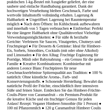
praktischen 1-kg-Beutel mit Ausgießer geliefert, der eine
saubere und einfache Handhabung garantiert. Dank der
hochwertigen Verarbeitung bleiben Geschmack, Farbe und
wertvolle Inhaltsstoffe vollständig erhalten. Lagerung &
Haltbarkeit: ● Ungeöffnet: Lagerung bei Raumtemperatur
möglich ● Nach dem Öffnen: Im Kühlschrank aufbewahren
und innerhalb von 5 Tagen verbrauchen ● Einfrierbar: Perfekt
für eine längere Haltbarkeit ohne Qualitätsverlust Vielseitige
Verwendungsmöglichkeiten: ● Für süße & herzhafte
Gerichte: Verfeinern Sie Saucen, Vinaigrettes, Chutneys und
Fruchtspiegel ● Für Desserts & Getränke: Ideal für Himbeer-
Eis, Sorbets, Smoothies, Cocktails (mit oder ohne Alkohol)
und Limonaden ● Für den Alltag: Fruchtige Ergänzung für
Porridge, Müsli oder Babynahrung – ein Genuss für die ganze
Familie ● Kreative Kombinationen: Kombinierbar mit
anderen Leonce Blanc Fruchtpürees für neue
Geschmackserlebnisse Spitzenqualität aus Tradition: ● 100 %
natürlich: Ohne künstliche Aroma-, Farb- und
Konservierungsstoffe. ● Schonende Herstellung: Bewahrt das
natürliche Profil der Früchte, einschließlich ihrer intensiven
Süße und feinen Säure. Entdecken Sie das Himbeer-Früchte-
Coulis-Püree von Caramanfruit – ein Premium-Produkt für
die kreative Küche und ein fruchtiger Genuss für jeden
Anlass! Rezept: Veganer Himbeer-Smoothie (für 1 Person) ●
100 ml Pflanzenmilch ● 120 g Caramanfruit Himbeer Coulis