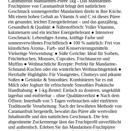
Caramanfruit Mandarinen-Püree 1kg - Das Mandarinen-
Fruchtpüree von Caramanfruit bringt den natürlichen
Geschmack sonnengereifter Mandarinen direkt in Ihre Küche.
Mit einem hohen Gehalt an Vitamin A und C ist dieses Püree
ein gesunder, leichter Energielieferant – und das ganzjährig.
Gesundheit & Qualität: ● Nährstoffreich: Voller Vitamine,
kalorienarm und ein leichter Energielieferant ● Intensiver
Geschmack: Lebendiges Aroma, kräftige Farbe und
sonnenverwöhntes Fruchtfleisch ● 100 % natürlich: Frei von
künstlichen Aroma-, Farb- und Konservierungsmitteln
Vielseitige Verwendung: ● Süße Gerichte: Ideal für Sorbets,
Früchtekuchen, Mousses, Cupcakes, Fruchtsaucen und
Muffins ● Weihnachtliche Rezepte: Perfekt für Mandarine-
Schmand-Kuchen oder ein winterliches Weihnachtsgetränk ●
Herzhafte Highlights: Für Vinaigrettes, Chutneys und pikante
Soßen ● Getränke & Smoothies: Kombinieren Sie es mit
Milch oder Joghurt für erfrischende Smoothies Praktische
Handhabung: ● 1-kg-Beutel: Einfach zu dosieren, ungekühlt
lagerbar und einfrierbar – ohne Qualitätsverlust ● Nach dem
Öffnen: Innerhalb von 5 Tagen verbrauchen oder einfrieren
Traditionelle Verarbeitung: Nach der bewährten Methode von
Caramanfruit hergestellt, bewahrt das Püree alle wertvollen
Inhaltsstoffe und den natürlichen Geschmack. Die fein
abgestimmte Zuckermenge lässt das Fruchtprofil unverfälscht
und authentisch. Erleben Sie das Mandarinen-Fruchtpüree