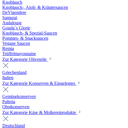
Knoblauch
Knoblauch-, Aioli- & Kräutersaucen
DeVlaendere
Samurai
Andalouse
Gouda`s Glorie
Knoblauch- & Spezial-Saucen
Pommes- & Snacksaucen
Vegane Saucen
Remia
Trüffelmayonnaise
Zur Kategorie Olivenöle
Griechenland
Italien
Zur Kategorie Konserven & Eingelegtes
Gemüsekonserven
Palirria
Obstkonserven
Zur Kategorie Käse & Molkereiprodukte
Deutschland