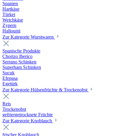
Spanien
Hartkäse
Türkei
Weichkäse
Zypern
Halloumi
Zur Kategorie Wurstwaren
Spanische Produkte
Chorizo Iberico
Serrano Schinken
Superham Schinken
Sucuk
Efepasa
Egetürk
Zur Kategorie Hülsenfrüchte & Trockenobst
Reis
Trockenobst
gefriergetrocknete Früchte
Zur Kategorie Knoblauch
frischer Knoblauch