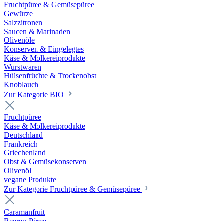
Fruchtpüree & Gemüsepüree
Gewürze
Salzzitronen
Saucen & Marinaden
Olivenöle
Konserven & Eingelegtes
Käse & Molkereiprodukte
Wurstwaren
Hülsenfrüchte & Trockenobst
Knoblauch
Zur Kategorie BIO
Fruchtpüree
Käse & Molkereiprodukte
Deutschland
Frankreich
Griechenland
Obst & Gemüsekonserven
Olivenöl
vegane Produkte
Zur Kategorie Fruchtpüree & Gemüsepüree
Caramanfruit
Beeren-Püree