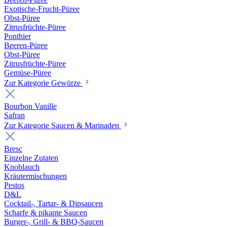
Exotische-Frucht-Püree
Obst-Püree
Zitrusfrüchte-Püree
Ponthier
Beeren-Püree
Obst-Püree
Zitrusfrüchte-Püree
Gemüse-Püree
Zur Kategorie Gewürze
Bourbon Vanille
Safran
Zur Kategorie Saucen & Marinaden
Bresc
Einzelne Zutaten
Knoblauch
Kräutermischungen
Pestos
D&L
Cocktail-, Tartar- & Dipsaucen
Scharfe & pikante Saucen
Burger-, Grill- & BBQ-Saucen