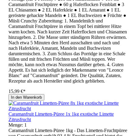
Caramanfruit Fruchtpüree ● 60 g Haferflocken Feinblatt ● 3
EL Chiasamen ● 2 EL Haferkleie ● 1 EL Amarant ● 1 EL
geröstete gehackte Mandeln ● 1 EL Buchweizen ● Früchte ●
Müsli Crunchy Zubereitung: 1. Mandelmilch und
Caramanfruit Fruchtpüree in einem Topf bei mittlerer Hitze
warm kochen. Nach kurzer Zeit Haferflocken und Chiasamen
hinzugeben. 2. Die Masse unter ständigem Rühren erwärmen.
Nach etwa 5 Minuten den Herd ausschalten und nach und
nach Haferkleie, Amarant, Mandeln und Buchweizen
daruntermischen. 3. Zum Schluss das Porridge in eine Schale
füllen und mit frischen Früchten und Müsli toppen. Wer
möchte, kann noch etwas Nussmus darüber geben. 4. Guten
Appetit. Es hat sich lediglich der Markenname von "Leonce
Blanc" auf "Caramanfruit" geändert. Die Qualität, Zutaten,
Rezeptur als auch Hersteller sind gleich geblieben.
15,99 €*
In den Warenkorb
Caramanfruit Limetten-Püree 1x 1kg exotische Limette
Zitrusfrucht
Menge:
1
Caramanfruit Limetten-Püree 1kg - Das Limetten-Fruchtpüree
von Caramanfruit enthält 93,4 % Fruchtanteil und bietet das