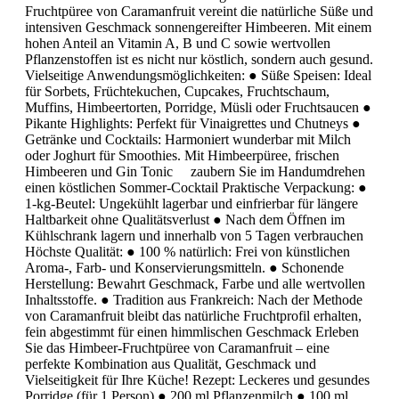
Fruchtpüree von Caramanfruit vereint die natürliche Süße und
intensiven Geschmack sonnengereifter Himbeeren. Mit einem
hohen Anteil an Vitamin A, B und C sowie wertvollen
Pflanzenstoffen ist es nicht nur köstlich, sondern auch gesund.
Vielseitige Anwendungsmöglichkeiten: ● Süße Speisen: Ideal
für Sorbets, Früchtekuchen, Cupcakes, Fruchtschaum,
Muffins, Himbeertorten, Porridge, Müsli oder Fruchtsaucen ●
Pikante Highlights: Perfekt für Vinaigrettes und Chutneys ●
Getränke und Cocktails: Harmoniert wunderbar mit Milch
oder Joghurt für Smoothies. Mit Himbeerpüree, frischen
Himbeeren und Gin Tonic zaubern Sie im Handumdrehen
einen köstlichen Sommer-Cocktail Praktische Verpackung: ●
1-kg-Beutel: Ungekühlt lagerbar und einfrierbar für längere
Haltbarkeit ohne Qualitätsverlust ● Nach dem Öffnen im
Kühlschrank lagern und innerhalb von 5 Tagen verbrauchen
Höchste Qualität: ● 100 % natürlich: Frei von künstlichen
Aroma-, Farb- und Konservierungsmitteln. ● Schonende
Herstellung: Bewahrt Geschmack, Farbe und alle wertvollen
Inhaltsstoffe. ● Tradition aus Frankreich: Nach der Methode
von Caramanfruit bleibt das natürliche Fruchtprofil erhalten,
fein abgestimmt für einen himmlischen Geschmack Erleben
Sie das Himbeer-Fruchtpüree von Caramanfruit – eine
perfekte Kombination aus Qualität, Geschmack und
Vielseitigkeit für Ihre Küche! Rezept: Leckeres und gesundes
Porridge (für 1 Person) ● 200 ml Pflanzenmilch ● 100 ml