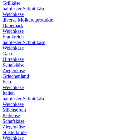
Grillkäse
halbfester Schnittkäse
Weichkäse
diverse Molkereiprodukte
Dänemark
Weichkäse
Frankreich
halbfester Schnittkäse
Weichkäse
Gazi
Hirtenkäse
Schafskäse
Ziegenkäse
Griechenland
Feta
Weichkäse
Italien
halbfester Schnittkäse
Weichkäse
Milchsorten
Kuhkäse
Schafskäse
Ziegenkäse
Niederlande
Weichkäse